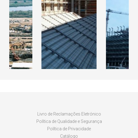
RAL CICLO
EDIFIC
INADO DE
EDIFICIO DO ISCAP
KANHAN
LARES
LUAN
Livro de Reclamações Eletrónico
Política de Qualidade e Segurança
Política de Privacidade
Catálogo