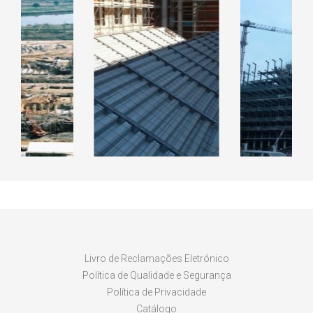
RAL CICLO
EDIFIC
INADO DE
EDIFICIO DO ISCAP
KANHAN
LARES
LUAN
Livro de Reclamações Eletrónico
Política de Qualidade e Segurança
Política de Privacidade
Catálogo