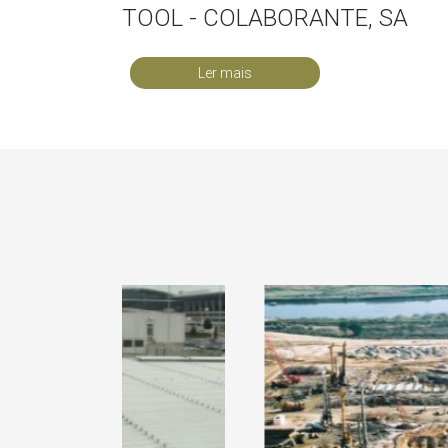
TOOL - COLABORANTE, SA
Ler mais
SILO AUTO AEROPORTO SÁ
CENTRAL CICLO COMB
CARNEIRO - PORTO
DE LARES