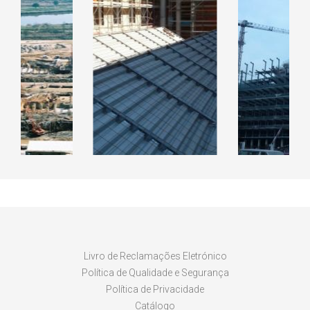
RAL CICLO
EDIFIC
INADO DE
EDIFICIO DO ISCAP
KANHAN
LARES
LUAN
Livro de Reclamações Eletrónico
Política de Qualidade e Segurança
Política de Privacidade
Catálogo